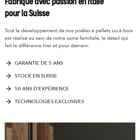
Fabriqué avec passion en Italie
pour la Suisse
Tout le développement de nos poêles à pellets ou à bois
est réalisé au sein de notre usine familiale, le détail qui
fait la différence hier et pour demain.
arrow_forward
GARANTIE DE 5 ANS
arrow_forward
STOCK EN SUISSE
arrow_forward
50 ANS D'EXPÉRIENCE
arrow_forward
TECHNOLOGIES EXCLUSIVES