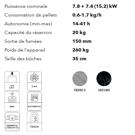
Puissance nominale
7.8 + 7.4 (15.2) kW
Consomation de pellets
0.6-1.7 kg/h
Autonomie (min-max)
14-41 h
Capacité du réservoir
20 kg
Sortie de fumées
150 mm
Poids de l'appareil
260 kg
Taille des bûches
35 cm
PIERRE O
GRES NOI