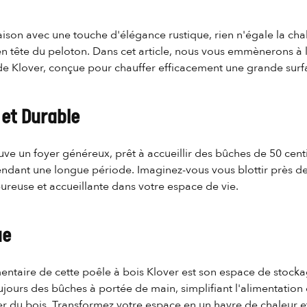
aison avec une touche d'élégance rustique, rien n'égale la cha
t en tête du peloton. Dans cet article, nous vous emmènerons à
de Klover, conçue pour chauffer efficacement une grande surf
 et Durable
uve un foyer généreux, prêt à accueillir des bûches de 50 centi
ndant une longue période. Imaginez-vous vous blottir près de 
ureuse et accueillante dans votre espace de vie.
ue
entaire de cette poêle à bois Klover est son espace de stocka
ujours des bûches à portée de main, simplifiant l'alimentation 
r du bois. Transformez votre espace en un havre de chaleur et