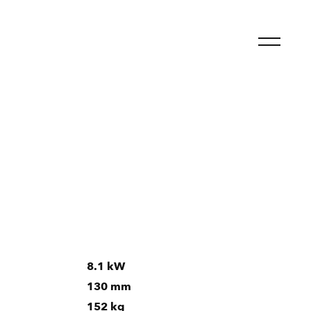
8.1 kW
130 mm
152 kg