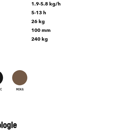
1.9-5.8 kg/h
5-13 h
26 kg
100 mm
240 kg
UC
MOKA
ologie