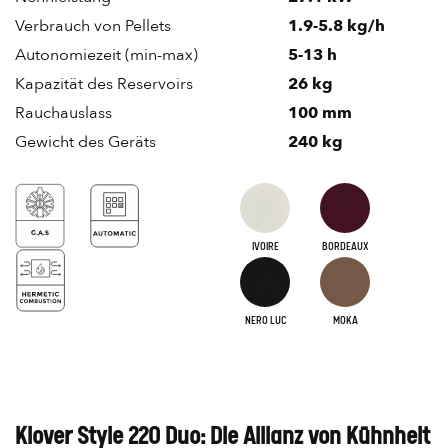
Verbrauch von Pellets
1.9-5.8 kg/h
Autonomiezeit (min-max)
5-13 h
Kapazität des Reservoirs
26 kg
Rauchauslass
100 mm
Gewicht des Geräts
240 kg
IVOIRE
BORDEAUX
NERO LUC
MOKA
Klover Style 220 Duo: Die Allianz von Kühnheit