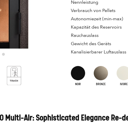
Nennleistung
Verbrauch von Pellets
Autonomiezeit (min-max)
Kapazität des Reservoirs
Rauchauslass
Gewicht des Geräts
Kanalisierbarer Luftauslass
NOIR
BRONZE
IVOIRE
20 Multi-Air: Sophisticated Elegance Re-d