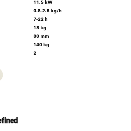
11.5 kW
0.8-2.8 kg/h
7-22 h
18 kg
80 mm
140 kg
2
efined