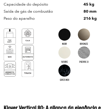
Capacidade do depósito
45 kg
Saída de gás de combustão
80 mm
Peso do aparelho
216 kg
NOIR
BRONZE
IVOIRE
PIERRE O
GRES NOI
Klover Vertical 80: A aliança da elegância e