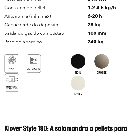
Consumo de pellets
1.2-4.5 kg/h
Autonomia (min-max)
6-20 h
Capacidade do depósito
25 kg
Saída de gás de combustão
100 mm
Peso do aparelho
240 kg
NOIR
BRONZE
IVOIRE
Klover Style 180: A salamandra a pellets para