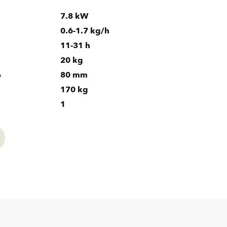
7.8 kW
0.6-1.7 kg/h
11-31 h
20 kg
o
80 mm
170 kg
1