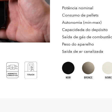
Potência nominal
Consumo de pellets
Autonomia (min-max)
Capacidade do depósito
Saída de gás de combustã
Peso do aparelho
Saída de ar canalizada
NOIR
BRONZE
IVOIRE