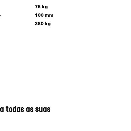
75 kg
o
100 mm
380 kg
ra todas as suas