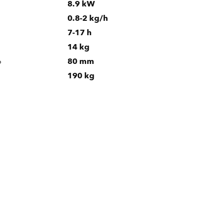
8.9 kW
0.8-2 kg/h
7-17 h
14 kg
o
80 mm
190 kg