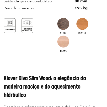
Saída de gás de combustão
80 mm
Peso do aparelho
195 kg
WENGE
ROVERE
BLANC
Klover Diva Slim Wood: a elegância da
madeira maciça e do aquecimento
hidráulico
Descubra a salamandra a pellets hidráulica Diva Slim