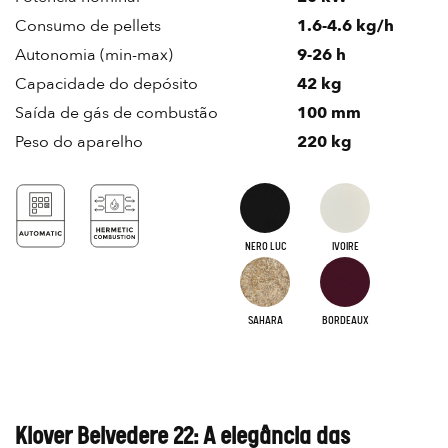
Consumo de pellets
1.6-4.6 kg/h
Autonomia (min-max)
9-26 h
Capacidade do depósito
42 kg
Saída de gás de combustão
100 mm
Peso do aparelho
220 kg
NERO LUC
IVOIRE
SAHARA
BORDEAUX
Klover Belvedere 22: A elegância das