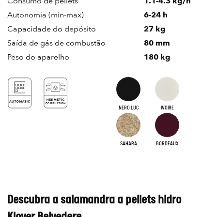
Consumo de pellets
1.1-4.3 kg/h
Autonomia (min-max)
6-24 h
Capacidade do depósito
27 kg
Saída de gás de combustão
80 mm
Peso do aparelho
180 kg
NERO LUC
IVOIRE
SAHARA
BORDEAUX
Descubra a salamandra a pellets hidro
Klover Belvedere