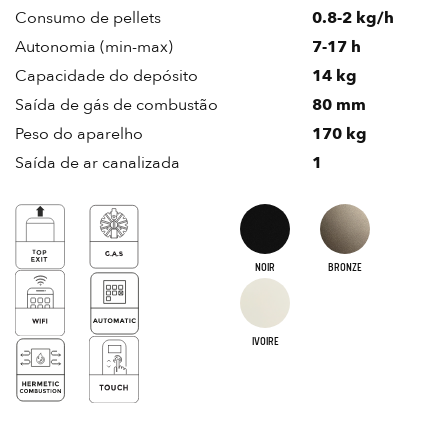
Consumo de pellets
0.8-2 kg/h
Autonomia (min-max)
7-17 h
Capacidade do depósito
14 kg
Saída de gás de combustão
80 mm
Peso do aparelho
170 kg
Saída de ar canalizada
1
NOIR
BRONZE
IVOIRE