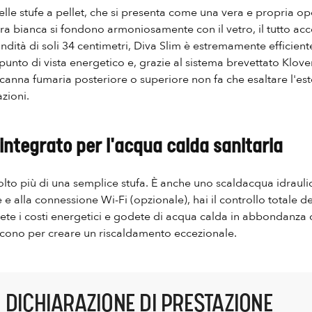
delle stufe a pellet, che si presenta come una vera e propria o
etra bianca si fondono armoniosamente con il vetro, il tutto ac
ndità di soli 34 centimetri, Diva Slim è estremamente efficien
punto di vista energetico e, grazie al sistema brevettato Klove
la canna fumaria posteriore o superiore non fa che esaltare l'es
zioni.
integrato per l'acqua calda sanitaria
olto più di una semplice stufa. È anche uno scaldacqua idrauli
e e alla connessione Wi-Fi (opzionale), hai il controllo totale 
cete i costi energetici e godete di acqua calda in abbondanza c
uniscono per creare un riscaldamento eccezionale.
DICHIARAZIONE DI PRESTAZIONE