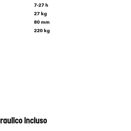
7-27 h
27 kg
80 mm
220 kg
draulico incluso