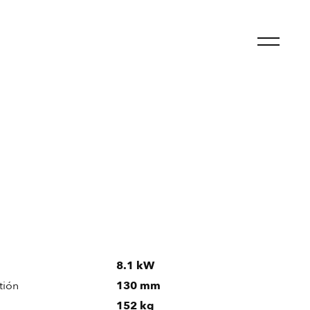
8.1 kW
tión
130 mm
152 kg