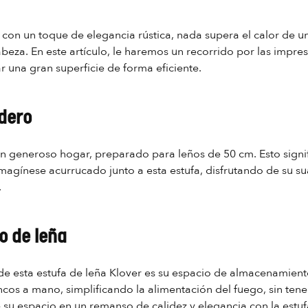
con un toque de elegancia rústica, nada supera el calor de un
cabeza. En este artículo, le haremos un recorrido por las impres
r una gran superficie de forma eficiente.
adero
 un generoso hogar, preparado para leños de 50 cm. Esto signi
agínese acurrucado junto a esta estufa, disfrutando de su s
.
o de leña
l de esta estufa de leña Klover es su espacio de almacenamien
ncos a mano, simplificando la alimentación del fuego, sin ten
 su espacio en un remanso de calidez y elegancia con la estufa